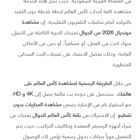
في المملكة العربية السعودية، حيث تتيح هذه الخدمة
مشاهدة كافة أحداث كأس العالم لحظة بلحظة دون التقيد
بالتواجد أمام شاشات التلفزيون التقليدية. إن
مشاهدة
مونديال 2026 من الجوال
تمنحك الحرية الكاملة في التنقل،
سواء كنت في العمل، أو مسافراً، أو حتى في الأماكن
العامة، وذلك بفضل الاعتماد على تقنيات البث السحابي
المتطورة.
من خلال
الطريقة الرسمية لمشاهدة كأس العالم على
هاتفك
، ستحصل على جودة بث فائقة تصل إلى
4K و HD
،
مع استقرار تام في الإشارة يضمن
مشاهدة المباريات بدون
تقطيع
. إن الاشتراك في
باقة كأس العالم للجوال
يغنيك عن
شراء أجهزة الرسيفر المعقدة وتكاليف التركيب، حيث يتم
التفعيل فوراً ببيانات دخول رسمية تؤمن لك الوصول