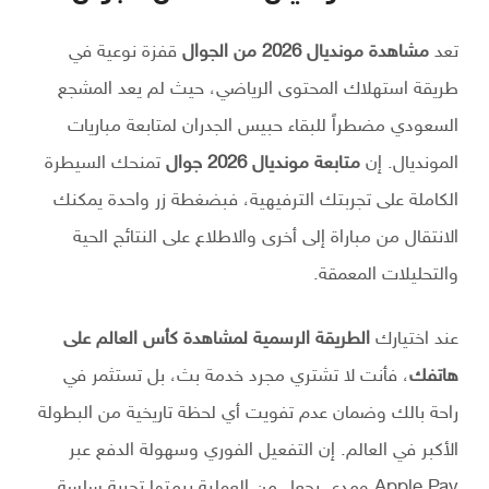
تعد
مشاهدة مونديال 2026 من الجوال
قفزة نوعية في
طريقة استهلاك المحتوى الرياضي، حيث لم يعد المشجع
السعودي مضطراً للبقاء حبيس الجدران لمتابعة مباريات
المونديال. إن
متابعة مونديال 2026 جوال
تمنحك السيطرة
الكاملة على تجربتك الترفيهية، فبضغطة زر واحدة يمكنك
الانتقال من مباراة إلى أخرى والاطلاع على النتائج الحية
والتحليلات المعمقة.
عند اختيارك
الطريقة الرسمية لمشاهدة كأس العالم على
هاتفك
، فأنت لا تشتري مجرد خدمة بث، بل تستثمر في
راحة بالك وضمان عدم تفويت أي لحظة تاريخية من البطولة
الأكبر في العالم. إن التفعيل الفوري وسهولة الدفع عبر
Apple Pay ومدى يجعل من العملية برمتها تجربة سلسة