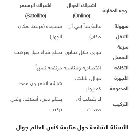
اشتراك الجوال
اشتراك الرسيفر
وجه المقارنة
(Satellite)
(Online)
سهولة
عالية جداً (في أي
محدودة (مرتبط بمكان
التنقل
مكان)
الجهاز)
سرعة
فوري خلال دقائق
يحتاج شراء جهاز وتركيب
التفعيل
التكلفة
اقتصادية ومناسبة
مرتفعة نسبياً
الأجهزة
جوال، تابلت،
شاشة التلفزيون فقط
المدعومة
كمبيوتر
لا يتطلب أي
يحتاج دش، أسلاك، وفني
التركيب
معدات
تركيب
الأسئلة الشائعة حول متابعة كأس العالم جوال