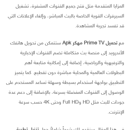
المزايا المتقدمة مثل فتح جميع القنوات المشفرة، تشغيل
السيرفرات القوية الخاصة بالبث المباشر، وإلغاء الإعلانات التي
قد تفسد تجربة المشاهدة.
مع
تحميل Prime TV مهكر Apk
ستتمكن من تحويل هاتفك
الأندرويد إلى منصة بث متكاملة تضم القنوات الإخبارية
والترفيهية والرياضية، إضافة إلى إمكانية متابعة أهم
البطولات العالمية والمحلية مباشرة دون تقطيع. كما يتميز
التطبيق بواجهة استخدام بسيطة وسهلة تساعد المستخدم على
الوصول إلى القنوات المفضلة بسرعة، بالإضافة إلى دعم عدة
جودات للبث مثل HD وFull HD وحتى 4K حسب سرعة
الإنترنت.
في هذا المقال سنقدم لك شرحاً شاملاً حول
تنزيل تطبيق