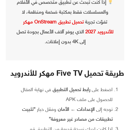
إذا كنت تبحث عن تطبيق متخصص في الأفلام
والمسلسلات فقط بمكتبة ضخمة ومنظمة، لا
تفوّت تجربة
تحميل تطبيق OnStream مهكر
للأندرويد 2027
الذي يوفر آلاف الأعمال بجودة تصل
إلى 4K بدون إعلانات.
طريقة تحميل Five TV مهكر للأندرويد
اضغط على
رابط تحميل التطبيق
في نهاية المقال
للحصول على ملف APK
توجه إلى
الإعدادات ← الأمان
وفعّل خيار
“تثبيت
تطبيقات من مصادر غير معروفة”
إذا كانت لديك نسخة قديمة من التطبيق قم