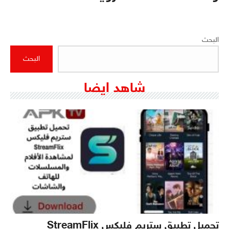
البحث
البحث
شاهد ايضا
تحميل تطبيق ستريم فليكس StreamFlix