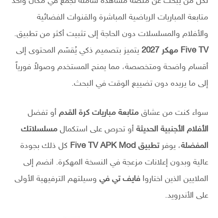
لكل من يبحث عن منصة مشاهدة شاملة تجمع في مكان واحد
متابعة المباريات الرياضية المباشرة والقنوات الفضائية
والأفلام والمسلسلات دون الحاجة إلى تثبيت أكثر من تطبيق.
Five TV مهكر 2027
يتميز بتصميم ذكي يُقسّم المحتوى إلى
أقسام واضحة ومتخصصة، مما يمنح المستخدم وصولاً فورياً
إلى ما يريده دون تضييع الوقت في البحث.
سواء كنت من عشاق
متابعة مباريات كرة القدم
أو تفضل
الأفلام الأجنبية الحديثة
أو تحرص على استكمال
مسلسلاتك
المفضلة
، يوفر
تطبيق Five TV APK Mod
كل ذلك بجودة
عالية وبدون إعلانات مزعجة في النسخة المهكرة. انضم إلى
الملايين الذين اختاروا
فايف تي في
وسيلتهم الترفيهية الأولى
على الأندرويد.