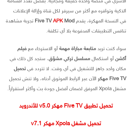
الأسري في منصة واحدة خفيفة ومجانية. بفضل تعدد أقسامه
الذكية وتوافره مع أكثر من سيرفر لكل قناة وإزالة الإعلانات
في النسخة المهكرة، يقدم
Mod
APK
Five TV
تجربة مشاهدة
تنافس التطبيقات المدفوعة بلا أي تكلفة.
سواء كنت تريد
متابعة مباراة مهمة
أو الاسترخاء مع
فيلم
أكشن
أو استكمال
مسلسل تركي مشوّق
، ستجد كل ذلك في
مكان واحد جاهز للتشغيل في أي وقت. لا تتردد في
تحميل
Five TV مهكر
الآن عبر الرابط الموثوق أدناه، ولا تنسَ تحميل
مشغل Xpola المرفق لضمان أفضل جودة بث وأكثر استقراراً.
تحميل تطبيق Five TV مهكر v5.0 للأندرويد
تحميل مشغل Xpola مهكر v7.1