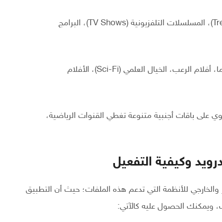
الأفلام الرائجة (Trending Movies)، المسلسلات التلفزيونية (TV Shows)، البرامج
أفلام الأكشن، الكوميديا، الدراما، أفلام الرعب، الخيال العلمي (Sci-Fi)، الأفلام
 على باقات أجنبية متنوعة تغطي القنوات الرياضية،
 والخارجي للأنظمة التي تدعم هذه الملفات؛ حيث أن التطبيق
ب، ويمكنك الحصول عليه كالآتي: