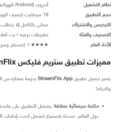
نظام التشغيل
أندرويد (Android للهواتف، وجوجل تيفي، وأجهزة الشاشات)
حجم التطبيق
19 ميجابايت (خفيف الوزن وسريع التثبيت)
الترخيص والاشتراك
مجاني بالكامل (لا يتطلب
التصنيف والفئة
تطبيقات ترفيه / بث أفل
الأداء العام
★★★★☆ (مستقر وسريع ا
مميزات تطبيق ستريم فليكس StreamFlix آخر إصدار
يتميز تحميل تطبيق
StreamFlix App
بحزمة ممتازة من ال
والدراما:
مكتبة سينمائية عملاقة:
يشتمل التطبيق على قاعدة 
دول العالم، محدثة باستمرار لتشمل أحدث إنتاجات الدر