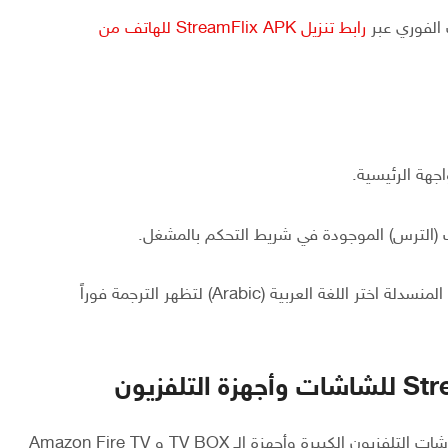
الفوري عبر
رابط تنزيل StreamFlix APK للهاتف من
اجهة الرئيسية.
ت (الترس) الموجودة في شريط التحكم بالمشغل.
اضغط على خيار “الترجمة” (Subtitles)، ومن القائمة المنسدلة اختر اللغة العربية (Arabic) لتظهر الترجمة فوراً
تم تصميم نسخة مخصصة من تطبيق ستريم فليكس لشاشات التلفزيون الكبيرة وأجهزة الـ TV BOX و Amazon Fire TV