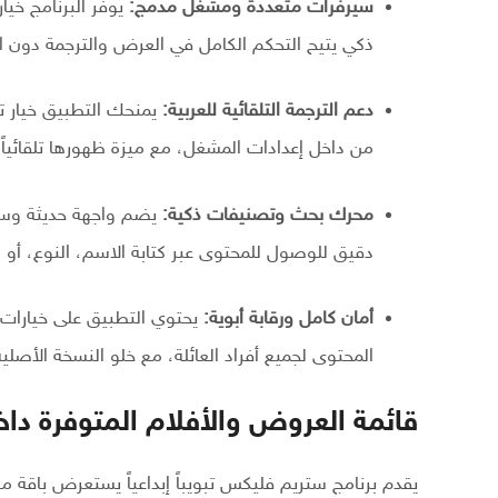
سيرفرات متعددة ومشغل مدمج:
يوفر البرنامج خي
ذكي يتيح التحكم الكامل في العرض والترجمة دون ا
دعم الترجمة التلقائية للعربية:
يمنحك التطبيق خيار تفع
من داخل إعدادات المشغل، مع ميزة ظهورها تلقائياً ت
محرك بحث وتصنيفات ذكية:
يضم واجهة حديثة وس
دقيق للوصول للمحتوى عبر كتابة الاسم، النوع، أو سن
أمان كامل ورقابة أبوية:
يحتوي التطبيق على خيارات 
المحتوى لجميع أفراد العائلة، مع خلو النسخة الأصلية 
قائمة العروض والأفلام المتوفرة داخل تطبيق
يقدم برنامج ستريم فليكس تبويباً إبداعياً يستعرض باقة منو