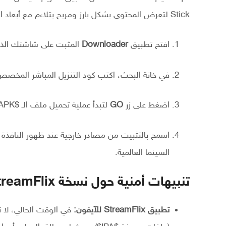
Stick لتعرض المحتوى بشكل بارز ومريح يتلاءم مع أبعاد العرض الكبيرة. ولتثبيته بسهولة، يُرجى تتبع الخطوات التالية:
افتح تطبيق
Downloader
المثبت على شاشتك الذك
في خانة البحث، اكتب كود التنزيل المباشر المخص
اضغط على زر
GO
لتبدأ عملية تحميل ملف الـ
$APK$
اسمح بالتثبيت من مصادر خارجية عند ظهور النافذة
السينما العالمية.
تنبيهات أمنية حول نسخة StreamFlix للآيفون والنسخ المهكرة
تطبيق StreamFlix للآيفون:
في الوقت الحالي، لا 